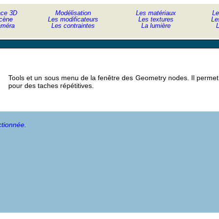
ace 3D
Modélisation
Les matériaux
Le
cène
Les modificateurs
Les textures
Le
améra
Les contraintes
La lumière
L
Tools et un sous menu de la fenêtre des Geometry nodes. Il permet d
pour des taches répétitives.
ctionnée.