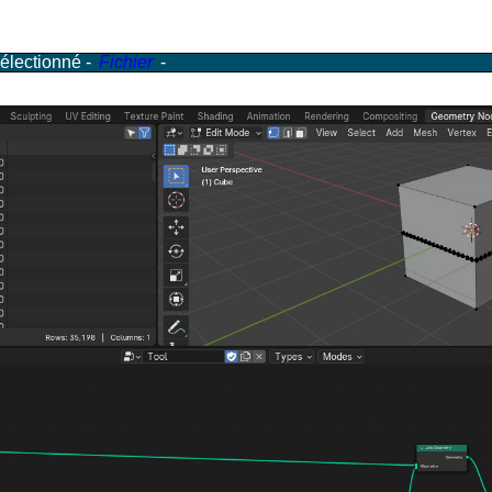
électionné -
Fichier
-