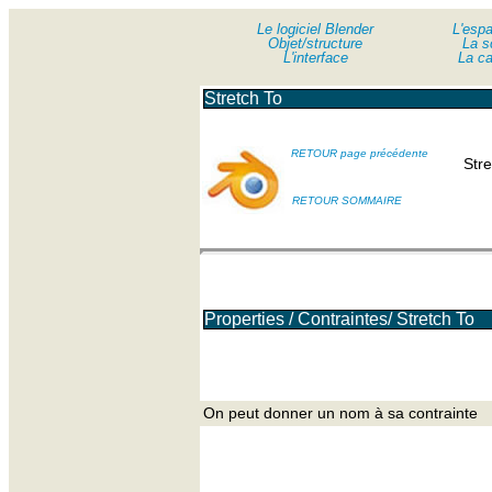
Le logiciel Blender
Le logiciel Blender
L'esp
Objet/structure
Objet/structure
La s
L'interface
L'interface
La c
Stretch To
RETOUR page précédente
Stre
RETOUR SOMMAIRE
Properties / Contraintes/ Stretch To
On peut donner un nom à sa contrainte