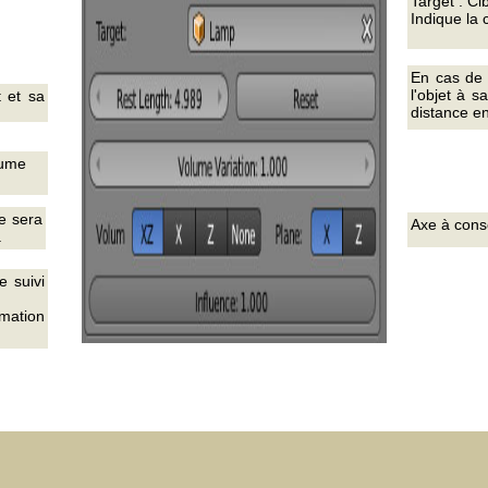
Target : Cib
Indique la c
En cas de 
l'objet à s
t et sa
distance ent
lume
e sera
Axe à conse
.
e suivi
imation