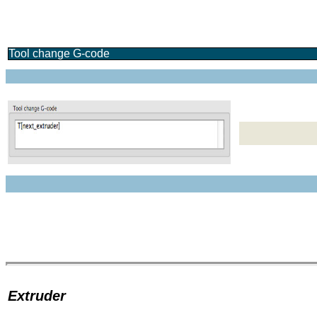
Tool change G-code
Extruder