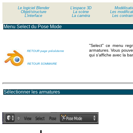
Le logiciel Blender
Le logiciel Blender
L'espace 3D
Modélisati
Objet/structure
Objet/structure
La scène
Les modifica
L'interface
L'interface
La caméra
Les contrai
Menu Select du Pose Mode
"Select" ce menu regr
armatures. Vous pouvez
RETOUR page précédente
qui s'affiche avec la ba
RETOUR SOMMAIRE
Sélectionner les armatures