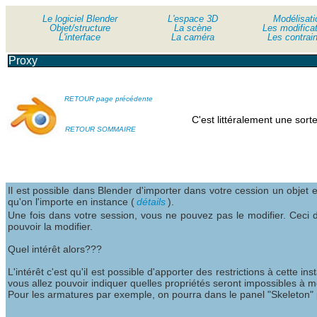
Le logiciel Blender
Le logiciel Blender
L'espace 3D
Modélisati
Objet/structure
Objet/structure
La scène
Les modifica
L'interface
L'interface
La caméra
Les contrai
Proxy
RETOUR page précédente
C'est littéralement une sort
RETOUR SOMMAIRE
Il est possible dans Blender d'importer dans votre cession un objet en
qu'on l'importe en instance (
détails
).
Une fois dans votre session, vous ne pouvez pas le modifier. Ceci dit
pouvoir la modifier.
Quel intérêt alors???
L'intérêt c'est qu'il est possible d'apporter des restrictions à cette i
vous allez pouvoir indiquer quelles propriétés seront impossibles à m
Pour les armatures par exemple, on pourra dans le panel "Skeleton" 