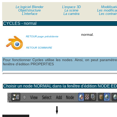
Le logiciel Blender
Le logiciel Blender
L'espace 3D
Modélisati
Objet/structure
Objet/structure
La scène
Les modifica
L'interface
L'interface
La caméra
Les contrai
CYCLES - normal
normal.
RETOUR page précédente
RETOUR SOMMAIRE
Pour fonctionner Cycles utilise les nodes. Ainsi, on peut paramé
fenêtre d'édition PROPERTIES
Choisir un node NORMAL dans la fenêtre d'édition NODE E