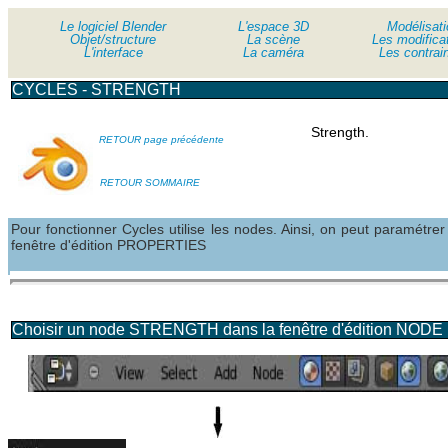
Le logiciel Blender
Le logiciel Blender
L'espace 3D
Modélisati
Objet/structure
Objet/structure
La scène
Les modifica
L'interface
L'interface
La caméra
Les contrai
CYCLES - STRENGTH
Strength.
RETOUR page précédente
RETOUR SOMMAIRE
Pour fonctionner Cycles utilise les nodes. Ainsi, on peut paramét
fenêtre d'édition PROPERTIES
Choisir un node STRENGTH dans la fenêtre d'édition NOD