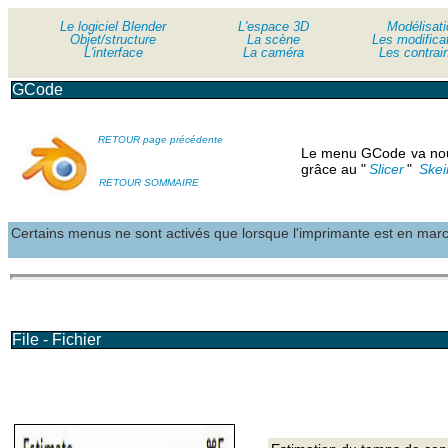
Le logiciel Blender
Le logiciel Blender
L'espace 3D
Modélisati
Objet/structure
Objet/structure
La scène
Les modifica
L'interface
L'interface
La caméra
Les contrai
GCode
RETOUR page précédente
Le menu GCode va nous 
grâce au "
Slicer
"
Skei
RETOUR SOMMAIRE
Certains menus ne sont activés que lorsque l'imprimante est en mar
File - Fichier