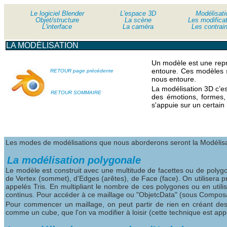
Le logiciel Blender
Le logiciel Blender
L'espace 3D
Modélisati
Objet/structure
Objet/structure
La scène
Les modifica
L'interface
L'interface
La caméra
Les contrai
LA MODÉLISATION
Un modèle est une rep
entoure. Ces modèles s
RETOUR page précédente
nous entoure.
La modélisation 3D c’es
RETOUR SOMMAIRE
des émotions, formes,
s'appuie sur un certain
Les modes de modélisations que nous aborderons seront la Modélisa
La modélisation polygonale
Le modèle est construit avec une multitude de facettes ou de poly
de Vertex (sommet), d'Edges (arêtes), de Face (face). On utilisera 
appelés Tris. En multipliant le nombre de ces polygones ou en utili
continus. Pour accéder à ce maillage ou "ObjetcData" (sous Composant
Pour commencer un maillage, on peut partir de rien en créant des 
comme un cube, que l'on va modifier à loisir (cette technique est app