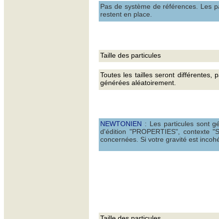
Pas de système de références. Les pa
restent en place.
Taille des particules
Toutes les tailles seront différentes,
générées aléatoirement.
NEWTONIEN
: Les particules sont g
d'édition "PROPERTIES", contexte "S
concernées. Si votre gravité est incohé
Taille des particules