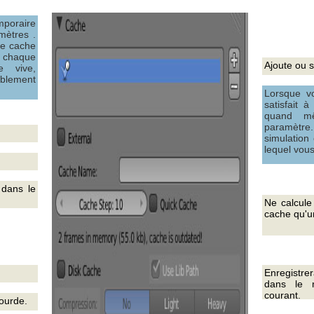
poraire
mètres .
ce cache
à chaque
Ajoute ou 
e vive,
blement
Lorsque v
satisfait 
quand mê
paramètre.
simulation
lequel vou
 dans le
Ne calcule
cache qu'u
Enregistre
dans le m
courant.
ourde.