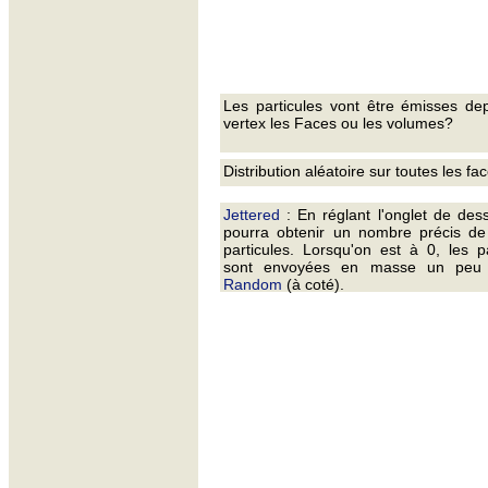
Les particules vont être émisses de
vertex les Faces ou les volumes?
Distribution aléatoire sur toutes les fa
Jettered
: En réglant l'onglet de des
pourra obtenir un nombre précis de
particules. Lorsqu'on est à 0, les pa
sont envoyées en masse un pe
Random
(à coté).