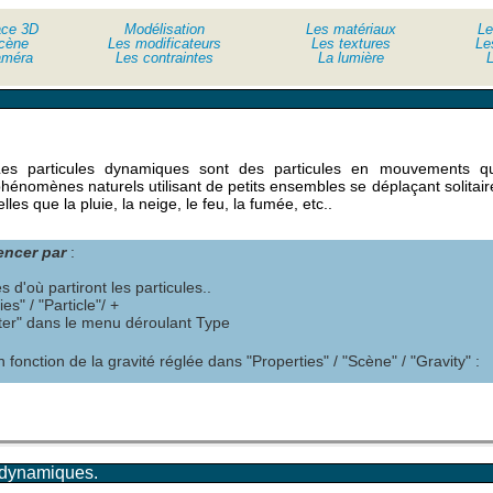
ace 3D
Modélisation
Les matériaux
Le
cène
Les modificateurs
Les textures
Le
améra
Les contraintes
La lumière
L
Les particules dynamiques sont des particules en mouvements qu
hénomènes naturels utilisant de petits ensembles se déplaçant solita
elles que la pluie, la neige, le feu, la fumée, etc..
mencer par
:
 d'où partiront les particules..
s" / "Particle"/ +
itter" dans le menu déroulant Type
fonction de la gravité réglée dans "Properties" / "Scène" / "Gravity" :
 dynamiques.