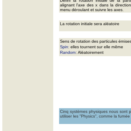
Défini la rotation initiale de la part
alignant l'axe des x dans la direction
menu déroulant et suivre les axes.
La rotation initiale sera aléatoire
Sens de rotation des particules émises
Spin
: elles tournent sur elle même
Random
: Aléatoirement
Cinq systèmes physiques nous sont p
utiliser les "Physics", comme la fumée