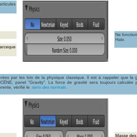
rticules
Ne fonctio
Halo.
 parceque
érées par les lois de la physique classique. Il est à rappeler que la g
CÉNE, panel "Gravity". La force de gravité sera toujours calculée 
rente, vérifié le
sens des normals
.
Masse des 