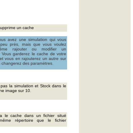
supprime un cache
ous avez une simulation qui vous
à peu près, mais que vous voulez
me rajouter ou modifier un
 Vous garderez le cache de votre
 et vous en rajouterez un autre sur
s changerez des paramètres.
 pas la simulation et Stock dans le
ne image sur 10.
ra le cache dans un fichier situé
ême répertoire que le fichier