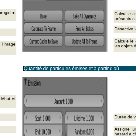
nregistre
Calcul le 
présents su
Désactive 
Calcule le
l'image
les objets
Quantité de particules émises et à partir d'où
début et
Durée de vi
Assigne u
hasard à c