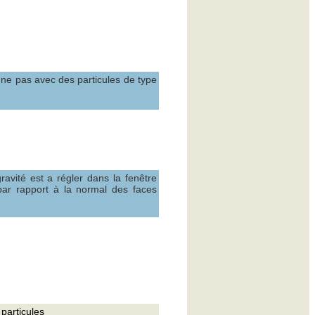
nne pas avec des particules de type
ravité est a régler dans la fenêtre
par rapport à la normal des faces
particules