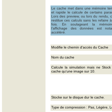
Le cache met dans une mémoire tem
et rapide le calcule de certains para
Lors des preview, ou lors du rendu, 
restitue ces calculs sans les refaire 
fois. En soulageant la mémoir
l'affichage des données est nota
accéléré.
Modifie le chemin d'accès du Cache
Nom du cache
Calcule la simulation mais ne Stock
cache qu'une image sur 10.
Stocke sur le disque dur le cache.
Type de compression : Pas, Légère, L