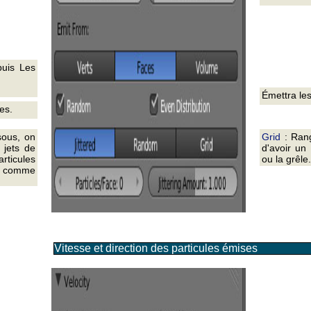
puis Les
Émettra les
ces.
sous, on
Grid
: Rang
 jets de
d'avoir un 
rticules
ou la grêle.
u comme
Vitesse et direction des particules émises