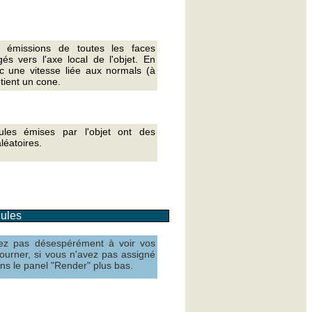
s émissions de toutes les faces
gés vers l'axe local de l'objet. En
ec une vitesse liée aux normals (à
tient un cone.
cules émises par l'objet ont des
aléatoires.
cules
ez pas désespérément à voir vos
tourner, si vous n'avez pas assigné
ns le panel "Render" plus bas.