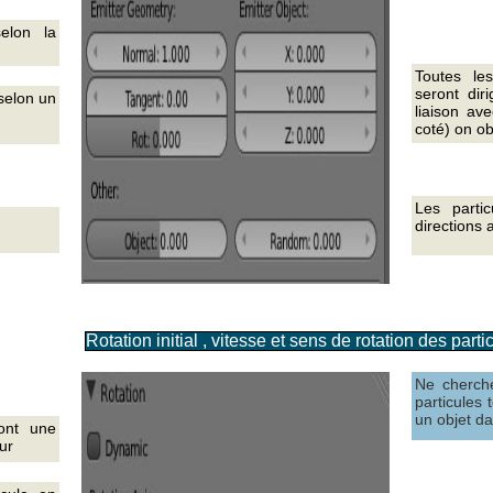
elon la
Toutes le
seront diri
selon un
liaison av
coté) on ob
Les parti
directions 
Rotation initial , vitesse et sens de rotation des parti
Ne cherch
particules 
un objet da
ont une
eur