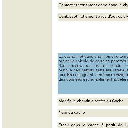
Contact et frottement entre chaque c
Contact et frottement avec d'autres ob
Le cache met dans une mémoire tempo
rapide le calcule de certains paramètr
des preview, ou lors du rendu, 
restitue ces calculs sans les refaire
fois. En soulageant la mémoire vive, l'
des données est notablement accélér
Modifie le chemin d'accès du Cache
Nom du cache
Stock dans le cache à partir de l'i