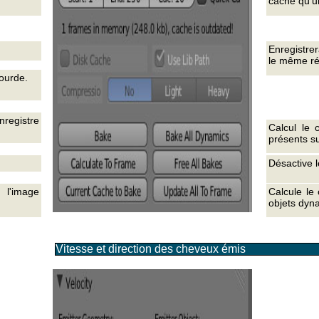
cache qu'u
Enregistrer
le même rép
ourde.
nregistre
Calcul le 
présents su
Désactive 
 l'image
Calcule le
objets dyn
Vitesse et direction des cheveux émis