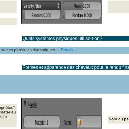
Quels systèmes physiques utilise-t-on?
u des particules dynamiques. -
Détails
-
Formes et apparence des cheveux pour le rendu fina
priétés".
 matériau
bjet .
Nom du par