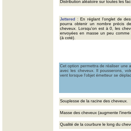
Distribution aléatoire sur toutes les fa
Jettered
: En réglant l'onglet de de
pourra obtenir un nombre précis de
cheveux. Lorsqu'on est à 0, les che
envoyées en masse un peu comm
(à coté).
Cet option permettra de réaliser une 
avec les cheveux. Il pousserons, vo
vent lorsque l'objet émetteur se déplac
Souplesse de la racine des cheveux.
Masse des cheveux (augmente l'inerti
Qualité de la courbure le long du che