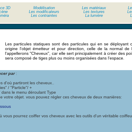
ace 3D
Modélisation
Les matériaux
Le
cène
Les modificateurs
Les textures
Le
améra
Les contraintes
La lumière
L
Les particules statiques sont des particules qui en se déployant 
origine l'objet émetteur et pour direction, celle de la normal de
l'appellerons "Cheveux", car elle sert principalement à créer des poi
sera composé de tiges plus ou moins organisées dans l'espace.
ncer par
:
s d'où partiront les cheveux..
s" / "Particle"/ +
ir" dans le menu déroulant Type
e votre objet. vous pouvez régler ces cheveux de deux manières:
essous
 vous pourrez coiffer vos cheveux avec les outils d'un véritable coiffeu