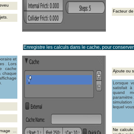
heveu
Facteur de 
jets.
Enregistre les calculs dans le cache, pour conserver
raire et
es . Lors
ce cache
Ajoute ou 
 à chaque
affichage
é.
Lorsque v
satisfait
quand mê
paramètre
simulation
lequel vou
Ne calcule
mage ...