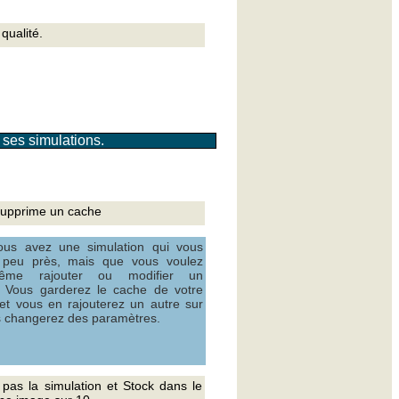
qualité.
 ses simulations.
supprime un cache
ous avez une simulation qui vous
 à peu près, mais que vous voulez
me rajouter ou modifier un
. Vous garderez le cache de votre
 et vous en rajouterez un autre sur
s changerez des paramètres.
 pas la simulation et Stock dans le