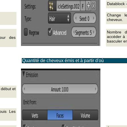
Datablock 
Change le
cheveux.
Nombre d
accéder à 
our des
basculer e
Quantité de cheveux émis et à partir d'où
 début et
puis Les