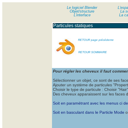
Le logiciel Blender
Le logiciel Blender
L'esp
Objet/structure
Objet/structure
La s
L'interface
L'interface
La c
Particules statiques
RETOUR page précédente
RETOUR SOMMAIRE
Pour régler les cheveux il faut comme
Sélectionner un objet, ce sont de ses face
Ajouter un système de particules "Propertie
Choisir le type de particule : Choisir "Ha
Des cheveux apparaissent sur les faces d
Soit en paramétrant avec les menus ci d
Soit en basculant dans le Particle Mode
où