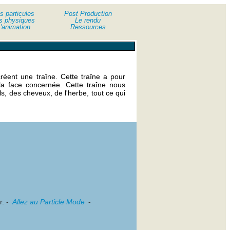
s particules
Post Production
s physiques
Le rendu
'animation
Ressources
créent une traîne. Cette traîne a pour
 la face concernée. Cette traîne nous
ls, des cheveux, de l'herbe, tout ce qui
r. -
Allez au Particle Mode
-