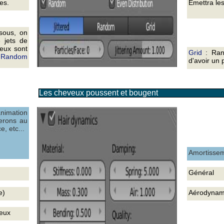
ces.
Émettra les
ssous, on
 jets de
veux sont
Grid
: Rang
e
Random
d'avoir un 
Les cheveux poussent et bougent
animation
lerons au
e, etc...
Amortisse
Général
e)
Aérodynam
veux