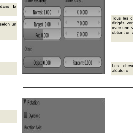
dans la
Tous les c
dirigés ver
selon un
avec une v
obtient un 
Les chev
aléatoire