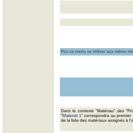
Pou ce menu se référer aux même men
Dans le contexte "Matériau" des "Pro
"
Material 1
" correspondra au premier
de la liste des matériaux assignés à l'o