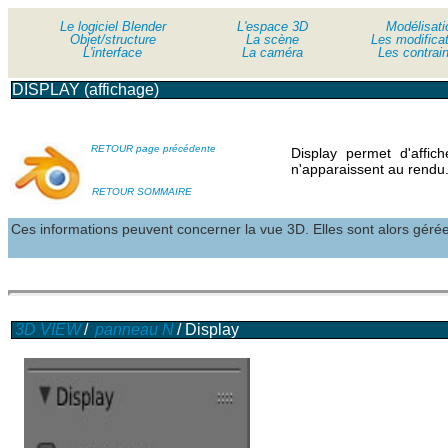
Le logiciel Blender
Le logiciel Blender
L'espace 3D
Modélisati
Objet/structure
Objet/structure
La scène
Les modifica
L'interface
L'interface
La caméra
Les contrai
DISPLAY (affichage)
RETOUR page précédente
Display permet d'affic
n'apparaissent au rendu
RETOUR SOMMAIRE
Ces informations peuvent concerner la vue 3D. Elles sont alors géré
3D VIEW
/
panneau N
/ Display