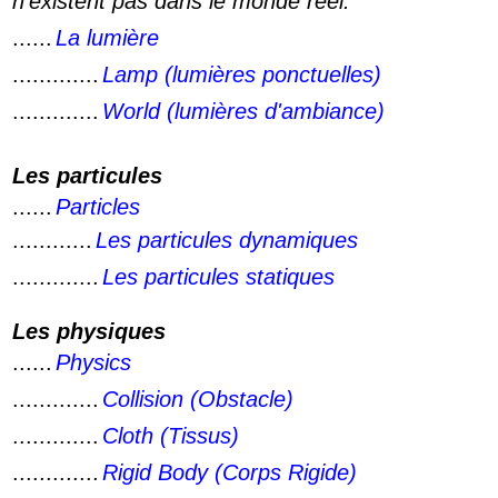
n'existent pas dans le monde réel.
......
La lumière
.............
Lamp (lumières ponctuelles)
.............
World (lumières d'ambiance)
Les particules
......
Particles
............
Les particules dynamiques
.............
Les particules statiques
Les physiques
......
Physics
.............
Collision (Obstacle)
.............
Cloth (Tissus)
.............
Rigid Body (Corps Rigide)