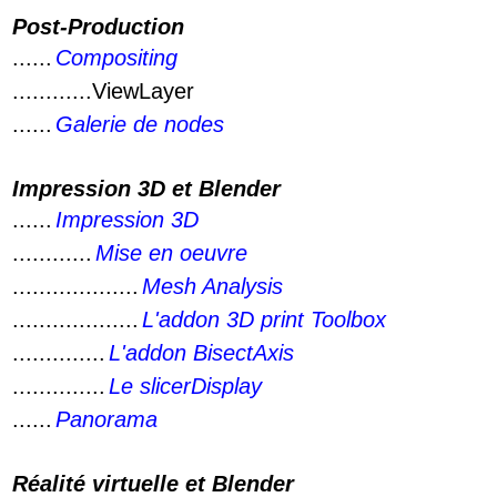
Post-Production
......
Compositing
............ViewLayer
......
Galerie de nodes
Impression 3D et Blender
......
Impression 3D
............
Mise en oeuvre
...................
Mesh Analysis
...................
L'addon 3D print Toolbox
..............
L'addon BisectAxis
..............
Le slicerDisplay
......
Panorama
Réalité virtuelle et Blender