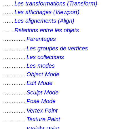
......
Les transformations (Transform)
......
Les affichages (Viewport)
......
Les alignements (Align)
......
Relations entre les objets
.............
Parentages
.............
Les groupes de vertices
.............
Les collections
.............
Les modes
.............
Object Mode
.............
Edit Mode
.............
Sculpt Mode
.............
Pose Mode
.............
Vertex Paint
.............
Texture Paint
.............
Weight Paint