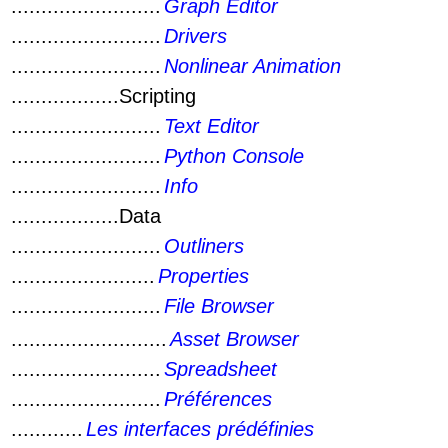
.........................
Graph Editor
.........................
Drivers
.........................
Nonlinear Animation
..................Scripting
.........................
Text Editor
.........................
Python Console
.........................
Info
..................Data
.........................
Outliners
........................
Properties
.........................
File Browser
..........................
Asset Browser
.........................
Spreadsheet
.........................
Préférences
............
Les interfaces prédéfinies