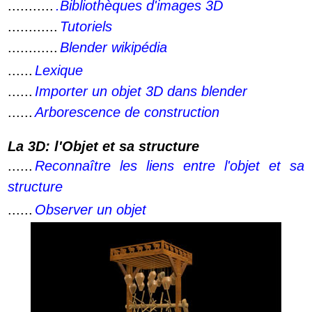
...........
.Bibliothèques d'images 3D
............
Tutoriels
............
Blender wikipédia
......
Lexique
......
Importer un objet 3D dans blender
......
Arborescence de construction
La 3D: l'Objet et sa structure
......
Reconnaître les liens entre l'objet et sa
structure
......
Observer un objet