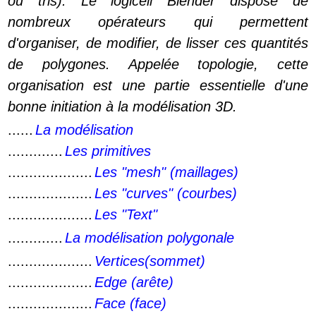
ou tris). Le logiceil Blender dispose de
nombreux opérateurs qui permettent
d'organiser, de modifier, de lisser ces quantités
de polygones. Appelée topologie, cette
organisation est une partie essentielle d'une
bonne initiation à la modélisation 3D.
......
La modélisation
.............
Les primitives
....................
Les "mesh" (maillages)
....................
Les "curves" (courbes)
....................
Les "Text"
.............
La modélisation polygonale
....................
Vertices(sommet)
....................
Edge (arête)
....................
Face (face)