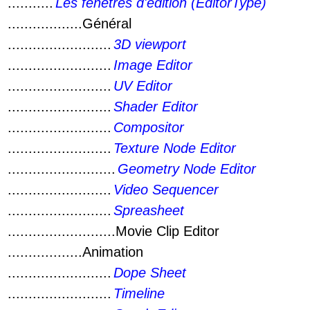
...........
Les fenêtres d'édition (EditorType)
..................Général
.........................
3D viewport
.........................
Image Editor
.........................
UV Editor
.........................
Shader Editor
.........................
Compositor
.........................
Texture Node Editor
..........................
Geometry Node Editor
.........................
Video Sequencer
.........................
Spreasheet
..........................Movie Clip Editor
..................Animation
.........................
Dope Sheet
.........................
Timeline