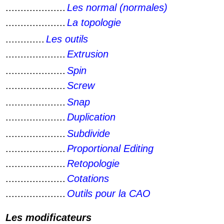
....................
Les normal (normales)
....................
La topologie
.............
Les outils
....................
Extrusion
....................
Spin
....................
Screw
....................
Snap
....................
Duplication
....................
Subdivide
....................
Proportional Editing
....................
Retopologie
....................
Cotations
....................
Outils pour la CAO
Les modificateurs